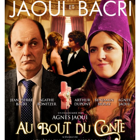
Misdaad
Musical
Oorlogsfilm
Romantische komedie
Thriller