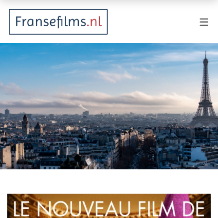
FILMGENRES
Actiefilm
Animatie
Documentaire
Drama
Fantasy
Horror
Komedie
Kostuumdrama