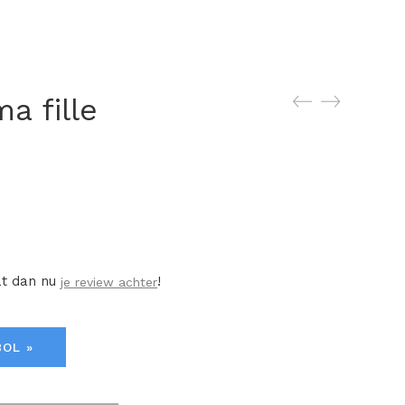
a fille
at dan nu
!
je review achter
BOL »