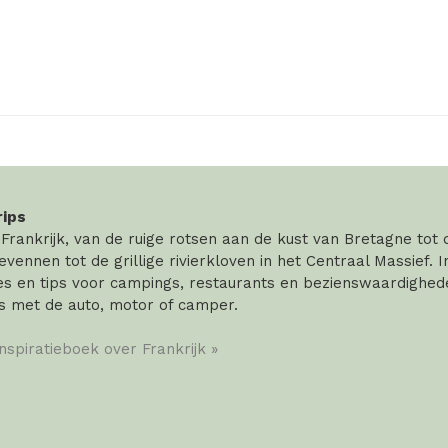
rips
rankrijk, van de ruige rotsen aan de kust van Bretagne tot
vennen tot de grillige rivierkloven in het Centraal Massief. 
 en tips voor campings, restaurants en bezienswaardigheden
s met de auto, motor of camper.
inspiratieboek over Frankrijk »