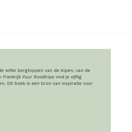
 de witte bergtoppen van de Alpen, van de
In
Frankrijk Puur Roadtrips
vind je vijftig
. Dit boek is een bron van inspiratie voor