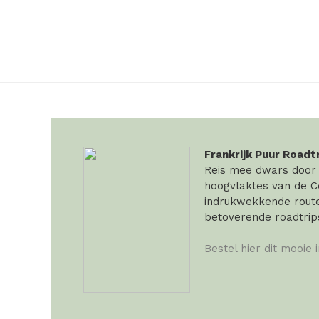
Frankrijk Puur Roadt
Reis mee dwars door F
hoogvlaktes van de Ce
indrukwekkende routes
betoverende roadtrip
Bestel hier dit mooie 