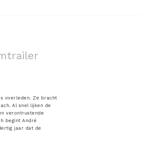
mtrailer
 is overleden. Ze bracht
ch. Al snel lijken de
en verontrustende
h begint André
rtig jaar dat de