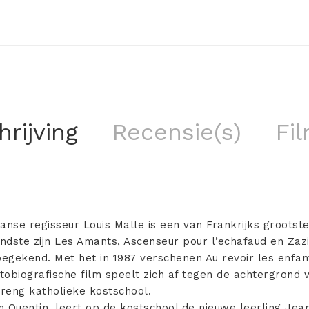
rijving
Recensie(s)
Fil
anse regisseur Louis Malle is een van Frankrijks grootste 
ndste zijn Les Amants, Ascenseur pour l’echafaud en Zaz
 toegekend. Met het in 1987 verschenen Au revoir les enfa
utobiografische film speelt zich af tegen de achtergrond
reng katholieke kostschool.
n Quentin, leert op de kostschool de nieuwe leerling Je