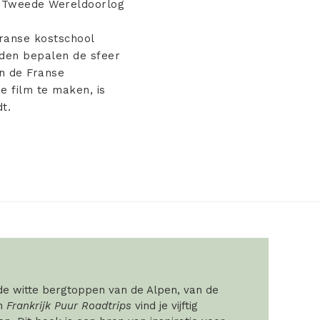
e Tweede Wereldoorlog
Franse kostschool
lden bepalen de sfeer
an de Franse
e film te maken, is
t.
 de witte bergtoppen van de Alpen, van de
In
Frankrijk Puur Roadtrips
vind je vijftig