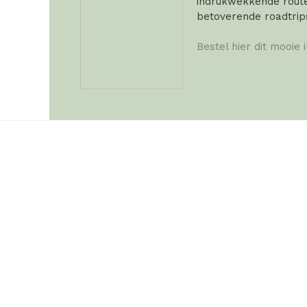
indrukwekkende routes
betoverende roadtrip
Bestel hier dit mooie 