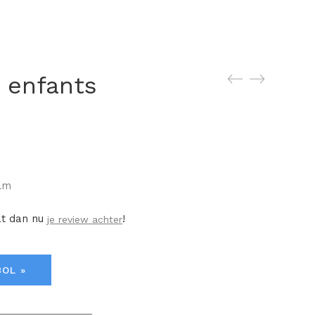
s enfants
ilm
at dan nu
!
je review achter
BOL »