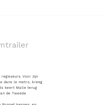
mtrailer
regisseurs. Voor zijn
ie dans le metro, kreeg
nts keert Malle terug
 van de Tweede
an Bonnet kennen, en