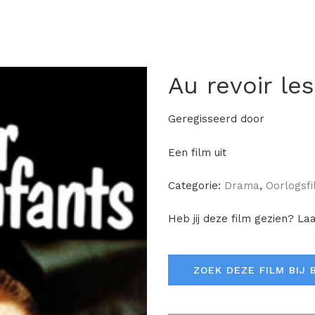
Au revoir le
Geregisseerd door
Een film uit
Categorie:
Drama
,
Oorlogsf
Heb jij deze film gezien? La
ZOEK DEZE FILM BIJ 