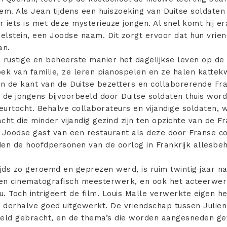
em. Als Jean tijdens een huiszoeking van Duitse soldaten
er iets is met deze mysterieuze jongen. Al snel komt hij 
elstein, een Joodse naam. Dit zorgt ervoor dat hun vrien
an.
 rustige en beheerste manier het dagelijkse leven op de
ek van familie, ze leren pianospelen en ze halen kattek
an de kant van de Duitse bezetters en collaborerende Fran
s de jongens bijvoorbeeld door Duitse soldaten thuis wor
eurtocht. Behalve collaborateurs en vijandige soldaten, 
cht die minder vijandig gezind zijn ten opzichte van de F
Joodse gast van een restaurant als deze door Franse c
n de hoofdpersonen van de oorlog in Frankrijk allesbeh
ds zo geroemd en geprezen werd, is ruim twintig jaar na 
geen cinematografisch meesterwerk, en ook het acteerwerk
au. Toch intrigeert de film. Louis Malle verwerkte eigen h
is derhalve goed uitgewerkt. De vriendschap tussen Julie
eeld gebracht, en de thema’s die worden aangesneden ge