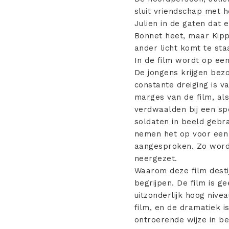
sluit vriendschap met h
Julien in de gaten dat 
Bonnet heet, maar Kipp
ander licht komt te sta
In de film wordt op een
De jongens krijgen bezo
constante dreiging is v
marges van de film, al
verdwaalden bij een sp
soldaten in beeld gebra
nemen het op voor een 
aangesproken. Zo worde
neergezet.
Waarom deze film destij
begrijpen. De film is 
uitzonderlijk hoog nive
film, en de dramatiek 
ontroerende wijze in b