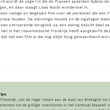
d wordt de vage rol die de Fransen speelden tijdens d
en, en daar slaagt Louis Malle wonderwel in.
s een rustige en degelijke film over de perikelen die een 
e greep houden. De stemmige muziek en de ingetogen bee
 een ontroerende terugblik op een weinig belicht deel v
 het in het chauvinistische Frankrijk heeft aangedurfd dez
dat het een film is die nog altijd hoog gewaardeerd word
rips
rankrijk, van de ruige rotsen aan de kust van Bretagne tot
vennen tot de grillige rivierkloven in het Centraal Massief. 