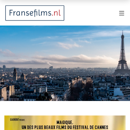
FILMGENRES
Actiefilm
Animatie
Documentaire
Drama
Fantasy
Horror
Komedie
Kostuumdrama