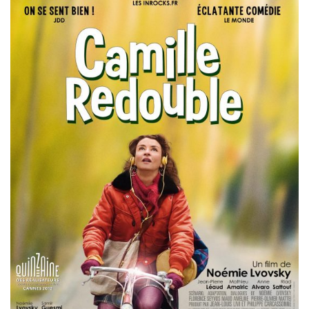
Misdaad
Musical
Oorlogsfilm
Romantische komedie
Thriller