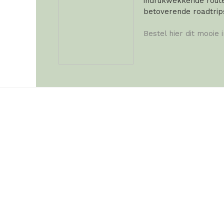
indrukwekkende routes
betoverende roadtrip
Bestel hier dit mooie 