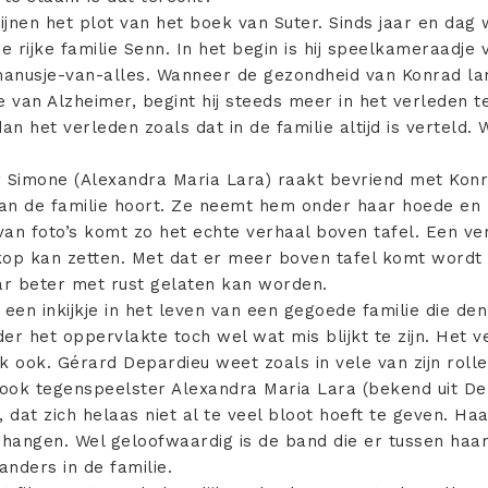
lijnen het plot van het boek van Suter. Sinds jaar en da
de rijke familie Senn. In het begin is hij speelkameraadje
anusje-van-alles. Wanneer de gezondheid van Konrad la
e van Alzheimer, begint hij steeds meer in het verleden t
an het verleden zoals dat in de familie altijd is verteld.
 Simone (Alexandra Maria Lara) raakt bevriend met Kon
an de familie hoort. Ze neemt hem onder haar hoede en 
an foto’s komt zo het echte verhaal boven tafel. Een ve
 kop kan zetten. Met dat er meer boven tafel komt wordt d
r beter met rust gelaten kan worden.
t een inkijkje in het leven van een gegoede familie die de
 het oppervlakte toch wel wat mis blijkt te zijn. Het ve
ijk ook. Gérard Depardieu weet zoals in vele van zijn rol
n ook tegenspeelster Alexandra Maria Lara (bekend uit D
dat zich helaas niet al te veel bloot hoeft te geven. Haa
hangen. Wel geloofwaardig is de band die er tussen haar
anders in de familie.