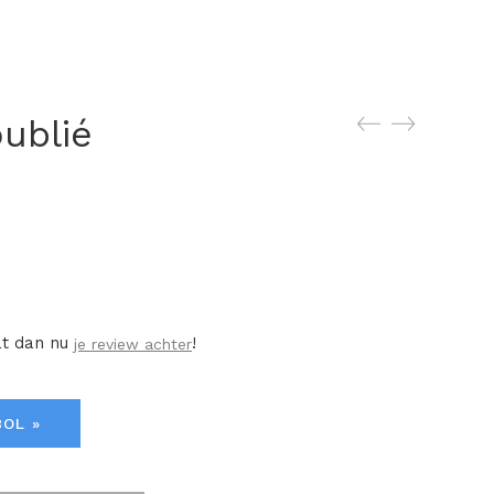
oublié
at dan nu
!
je review achter
BOL »