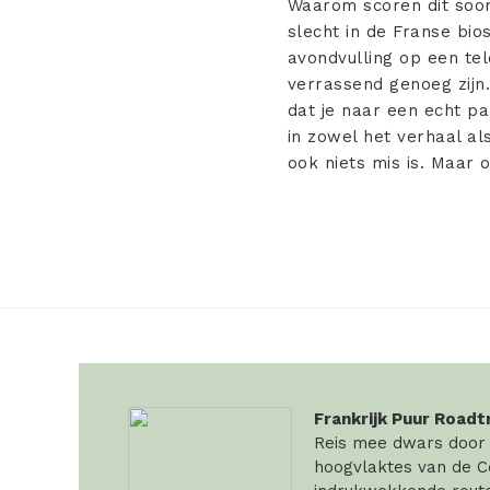
Waarom scoren dit soort
slecht in de Franse bio
avondvulling op een te
verrassend genoeg zijn. 
dat je naar een echt par
in zowel het verhaal als
ook niets mis is. Maar 
Frankrijk Puur Roadt
Reis mee dwars door F
hoogvlaktes van de Ce