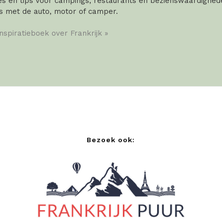
 en tips voor campings, restaurants en bezienswaardigheden
s met de auto, motor of camper.
inspiratieboek over Frankrijk »
Bezoek ook: