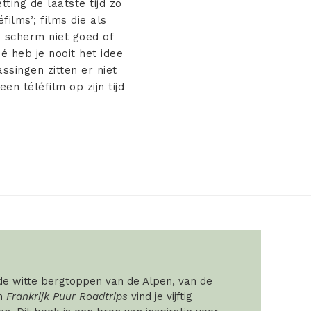
ting de laatste tijd zo
ilms’; films die als
 scherm niet goed of
é heb je nooit het idee
assingen zitten er niet
en téléfilm op zijn tijd
 de witte bergtoppen van de Alpen, van de
In
Frankrijk Puur Roadtrips
vind je vijftig