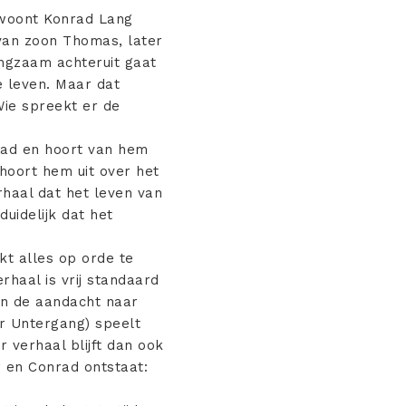
g woont Konrad Lang
 van zoon Thomas, later
ngzaam achteruit gaat
e leven. Maar dat
 Wie spreekt er de
rad en hoort van hem
hoort hem uit over het
rhaal dat het leven van
uidelijk dat het
nkt alles op orde te
rhaal is vrij standaard
len de aandacht naar
er Untergang) speelt
r verhaal blijft dan ook
 en Conrad ontstaat: