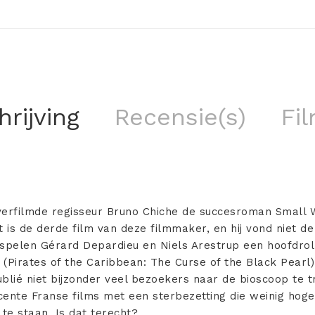
rijving
Recensie(s)
Fil
é verfilmde regisseur Bruno Chiche de succesroman Small 
t is de derde film van deze filmmaker, en hij vond niet 
pelen Gérard Depardieu en Niels Arestrup een hoofdrol e
(Pirates of the Caribbean: The Curse of the Black Pearl)
oublié niet bijzonder veel bezoekers naar de bioscoop te
ecente Franse films met een sterbezetting die weinig hog
te staan. Is dat terecht?