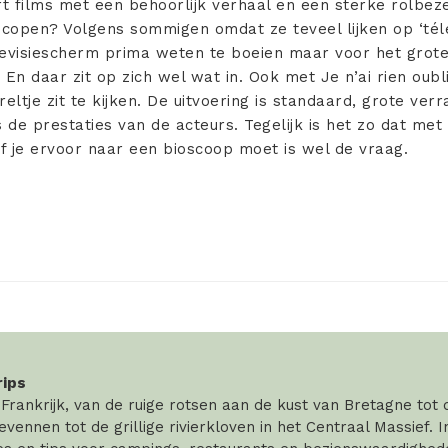
 films met een behoorlijk verhaal en een sterke rolbezet
scopen? Volgens sommigen omdat ze teveel lijken op ‘téléf
levisiescherm prima weten te boeien maar voor het grote
En daar zit op zich wel wat in. Ook met Je n’ai rien oubli
eltje zit te kijken. De uitvoering is standaard, grote verr
 de prestaties van de acteurs. Tegelijk is het zo dat met e
of je ervoor naar een bioscoop moet is wel de vraag.
rips
rankrijk, van de ruige rotsen aan de kust van Bretagne tot
vennen tot de grillige rivierkloven in het Centraal Massief. 