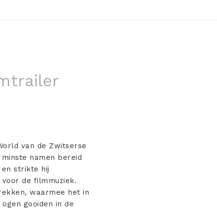
mtrailer
World van de Zwitserse
de minste namen bereid
n strikte hij
 voor de filmmuziek.
 trekken, waarmee het in
e ogen gooiden in de