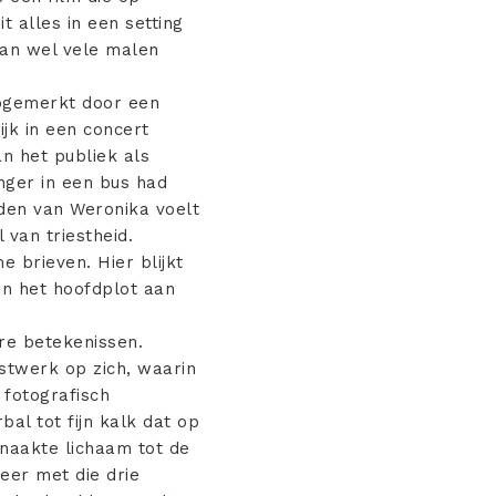
 alles in een setting
dan wel vele malen
opgemerkt door een
ijk in een concert
an het publiek als
nger in een bus had
jden van Weronika voelt
van triestheid.
 brieven. Hier blijkt
an het hoofdplot aan
ere betekenissen.
nstwerk op zich, waarin
 fotografisch
l tot fijn kalk dat op
 naakte lichaam tot de
eer met die drie