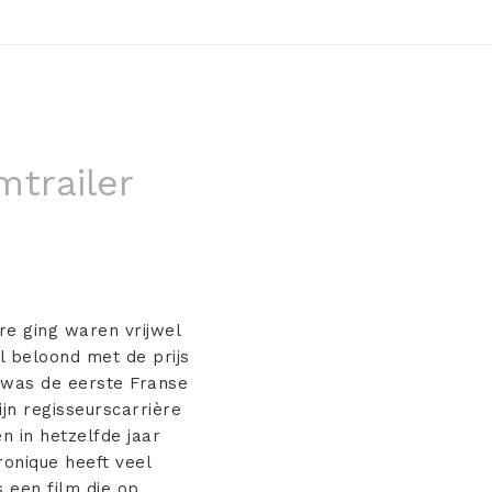
mtrailer
re ging waren vrijwel
l beloond met de prijs
m was de eerste Franse
ijn regisseurscarrière
n in hetzelfde jaar
onique heeft veel
 een film die op