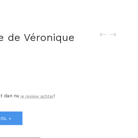
e de Véronique
at dan nu
!
je review achter
BOL »