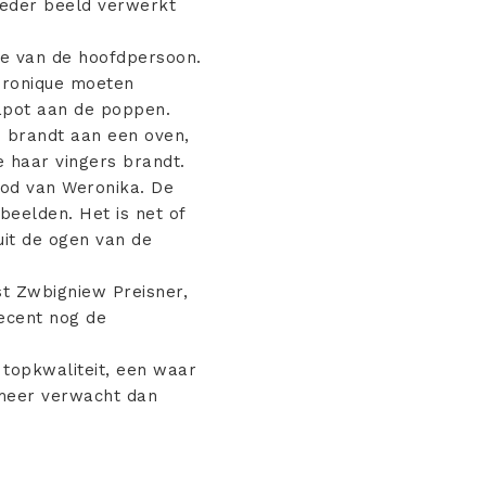
 ieder beeld verwerkt
tie van de hoofdpersoon.
Véronique moeten
apot aan de poppen.
rs brandt aan een oven,
ze haar vingers brandt.
ood van Weronika. De
beelden. Het is net of
uit de ogen van de
st Zwbigniew Preisner,
recent nog de
 topkwaliteit, een waar
 meer verwacht dan