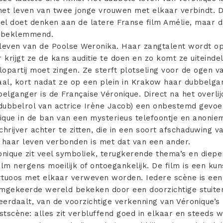
et leven van twee jonge vrouwen met elkaar verbindt. Dit
el doet denken aan de latere Franse film Amélie, maar 
n beklemmend.
 leven van de Poolse Weronika. Haar zangtalent wordt 
er krijgt ze de kans auditie te doen en zo komt ze uiteindel
opartij moet zingen. Ze sterft plotseling voor de ogen v
al, kort nadat ze op een plein in Krakow haar dubbelga
belganger is de Française Véronique. Direct na het overli
dubbelrol van actrice Irène Jacob) een onbestemd gevoel 
que in de ban van een mysterieus telefoontje en anonieme
rijver achter te zitten, die in een soort afschaduwing v
e haar leven verbonden is met dat van een ander.
onique zit veel symboliek, terugkerende thema’s en diep
m nergens moeilijk of ontoegankelijk. De film is een ku
irtuoos met elkaar verweven worden. Iedere scène is een
gekeerde wereld bekeken door een doorzichtige stuiterba
erdaalt, van de voorzichtige verkenning van Véronique’s
scène: alles zit verbluffend goed in elkaar en steeds w