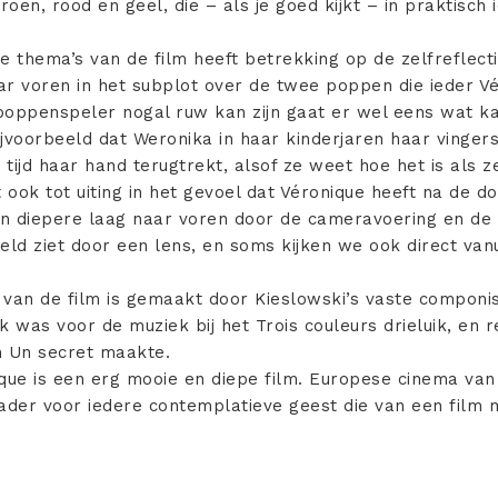
oen, rood en geel, die – als je goed kijkt – in praktisch
e thema’s van de film heeft betrekking op de zelfreflec
ar voren in het subplot over de twee poppen die ieder 
poppenspeler nogal ruw kan zijn gaat er wel eens wat k
bijvoorbeeld dat Weronika in haar kinderjaren haar vinge
p tijd haar hand terugtrekt, alsof ze weet hoe het is als 
ook tot uiting in het gevoel dat Véronique heeft na de d
en diepere laag naar voren door de cameravoering en de 
ld ziet door een lens, en soms kijken we ook direct van
 van de film is gemaakt door Kieslowski’s vaste componi
k was voor de muziek bij het Trois couleurs drieluik, en 
m Un secret maakte.
que is een erg mooie en diepe film. Europese cinema van
der voor iedere contemplatieve geest die van een film