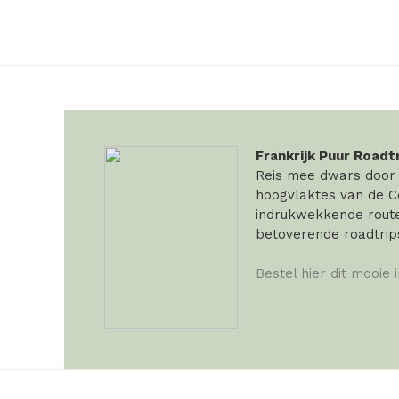
Frankrijk Puur Roadt
Reis mee dwars door F
hoogvlaktes van de Ce
indrukwekkende routes
betoverende roadtrip
Bestel hier dit mooie 