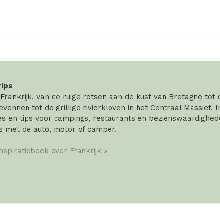
rips
rankrijk, van de ruige rotsen aan de kust van Bretagne tot
vennen tot de grillige rivierkloven in het Centraal Massief. 
 en tips voor campings, restaurants en bezienswaardigheden
s met de auto, motor of camper.
inspiratieboek over Frankrijk »