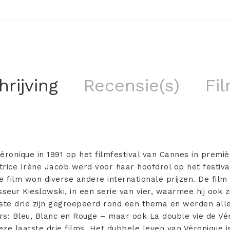
rijving
Recensie(s)
Fil
éronique in 1991 op het filmfestival van Cannes in premiè
ctrice Irène Jacob werd voor haar hoofdrol op het festiva
e film won diverse andere internationale prijzen. De fil
sseur Kieslowski, in een serie van vier, waarmee hij ook z
ste drie zijn gegroepeerd rond een thema en werden alle
rs: Bleu, Blanc en Rouge – maar ook La double vie de Vér
e laatste drie films. Het dubbele leven van Véronique is