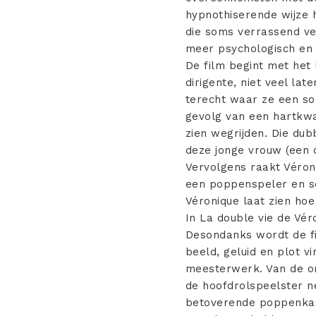
hypnothiserende wijze h
die soms verrassend ve
meer psychologisch e
De film begint met het
dirigente, niet veel lat
terecht waar ze een sol
gevolg van een hartkwa
zien wegrijden. Die dub
deze jonge vrouw (een 
Vervolgens raakt Véroni
een poppenspeler en sch
Véronique laat zien ho
In La double vie de Vér
Desondanks wordt de fil
beeld, geluid en plot v
meesterwerk. Van de om
de hoofdrolspeelster ne
betoverende poppenkast