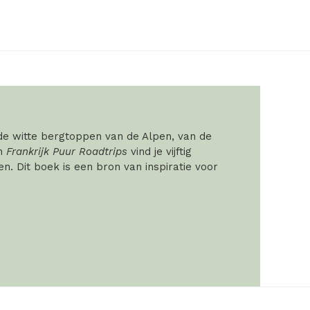
 de witte bergtoppen van de Alpen, van de
In
Frankrijk Puur Roadtrips
vind je vijftig
. Dit boek is een bron van inspiratie voor