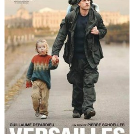
Misdaad
Musical
Oorlogsfilm
Romantische komedie
Thriller