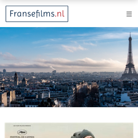
FILMGENRES
Actiefilm
Animatie
Documentaire
Drama
Fantasy
Horror
Komedie
Kostuumdrama