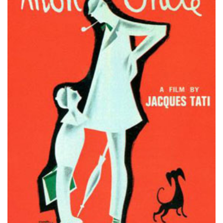
Misdaad
Musical
Oorlogsfilm
Romantische komedie
Thriller