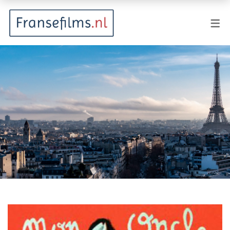
FILMGENRES
Actiefilm
Animatie
Documentaire
Drama
Fantasy
Horror
Komedie
Kostuumdrama