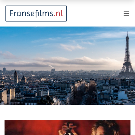
FILMGENRES
Actiefilm
Animatie
Documentaire
Drama
Fantasy
Horror
Komedie
Kostuumdrama