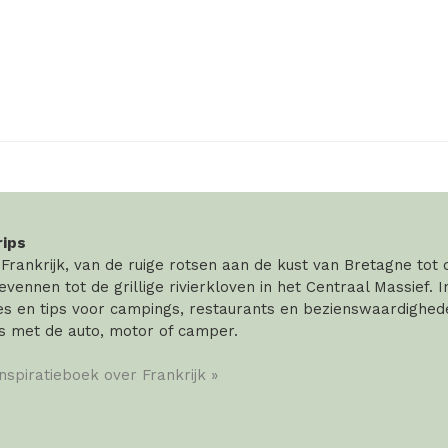
rips
rankrijk, van de ruige rotsen aan de kust van Bretagne tot
vennen tot de grillige rivierkloven in het Centraal Massief. 
 en tips voor campings, restaurants en bezienswaardigheden
s met de auto, motor of camper.
inspiratieboek over Frankrijk »