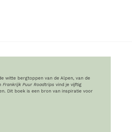
 de witte bergtoppen van de Alpen, van de
In
Frankrijk Puur Roadtrips
vind je vijftig
. Dit boek is een bron van inspiratie voor