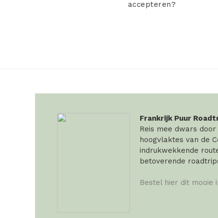
accepteren?
Frankrijk Puur Roadt
Reis mee dwars door F
hoogvlaktes van de Ce
indrukwekkende routes
betoverende roadtrip
Bestel hier dit mooie 