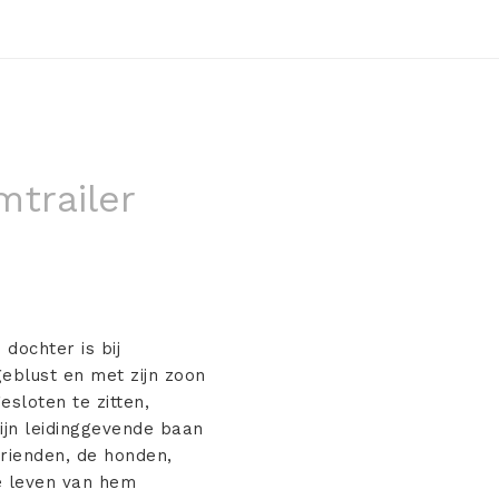
mtrailer
 dochter is bij
geblust en met zijn zoon
sloten te zitten,
zijn leidinggevende baan
rienden, de honden,
we leven van hem