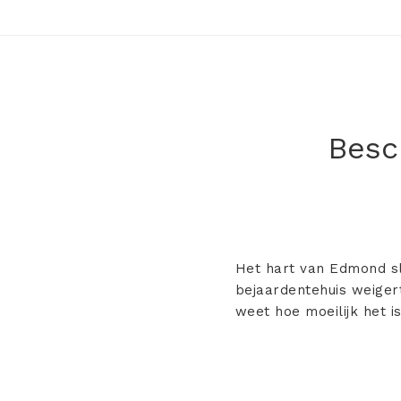
Besch
Het hart van Edmond sla
bejaardentehuis weigert
weet hoe moeilijk het 