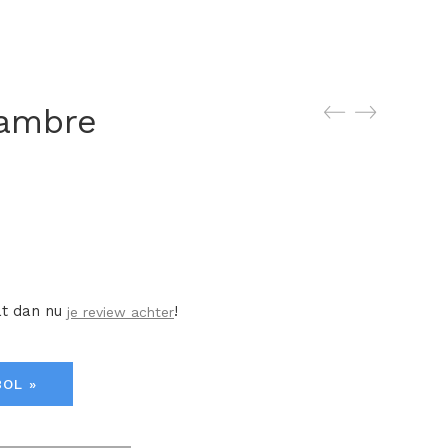
hambre
at dan nu
!
je review achter
BOL »