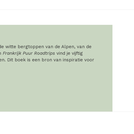
 de witte bergtoppen van de Alpen, van de
In
Frankrijk Puur Roadtrips
vind je vijftig
. Dit boek is een bron van inspiratie voor