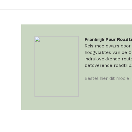
Frankrijk Puur Roadt
Reis mee dwars door F
hoogvlaktes van de Ce
indrukwekkende routes
betoverende roadtrip
Bestel hier dit mooie 