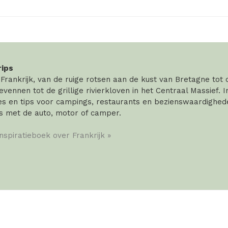
rips
rankrijk, van de ruige rotsen aan de kust van Bretagne tot
vennen tot de grillige rivierkloven in het Centraal Massief. 
 en tips voor campings, restaurants en bezienswaardigheden
s met de auto, motor of camper.
inspiratieboek over Frankrijk »