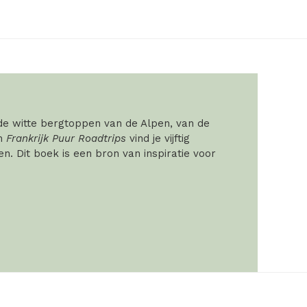
 de witte bergtoppen van de Alpen, van de
In
Frankrijk Puur Roadtrips
vind je vijftig
. Dit boek is een bron van inspiratie voor