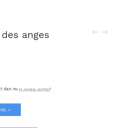
 des anges
at dan nu
!
je review achter
BOL »