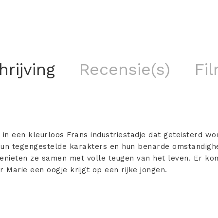
rijving
Recensie(s)
Fil
 in een kleurloos Frans industriestadje dat geteisterd w
un tegengestelde karakters en hun benarde omstandighe
genieten ze samen met volle teugen van het leven. Er kom
Marie een oogje krijgt op een rijke jongen.