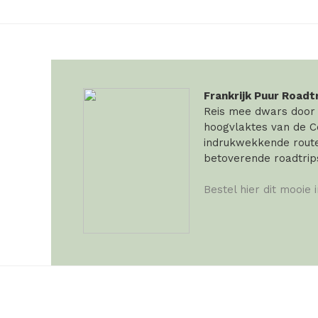
Frankrijk Puur Roadt
Reis mee dwars door F
hoogvlaktes van de Ce
indrukwekkende routes
betoverende roadtrip
Bestel hier dit mooie 