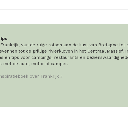
rips
rankrijk, van de ruige rotsen aan de kust van Bretagne tot
vennen tot de grillige rivierkloven in het Centraal Massief. 
 en tips voor campings, restaurants en bezienswaardigheden
s met de auto, motor of camper.
inspiratieboek over Frankrijk »