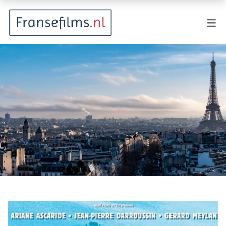
FILMGENRES
Actiefilm
Animatie
Documentaire
Drama
Fantasy
Horror
Komedie
Kostuumdrama