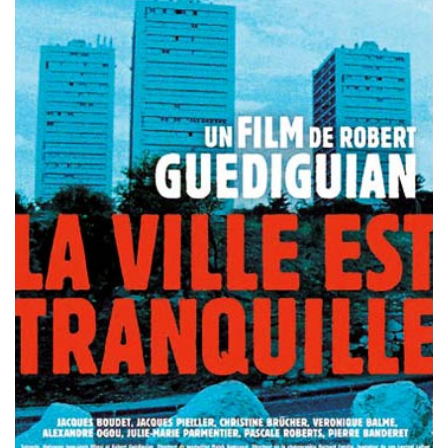
Misdaad
Musical
Oorlogsfilm
Romantische komedie
Thriller