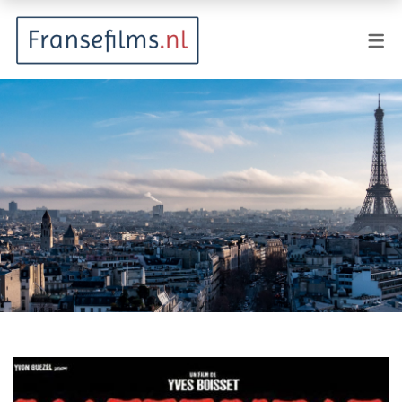
FILMGENRES
Actiefilm
Animatie
Documentaire
Drama
Fantasy
Horror
Komedie
Kostuumdrama