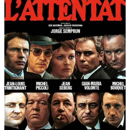
Misdaad
Musical
Oorlogsfilm
Romantische komedie
Thriller