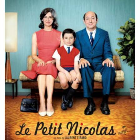
Misdaad
Musical
Oorlogsfilm
Romantische komedie
Thriller