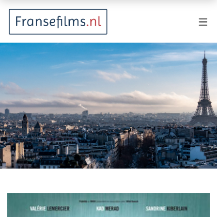
FILMGENRES
Actiefilm
Animatie
Documentaire
Drama
Fantasy
Horror
Komedie
Kostuumdrama