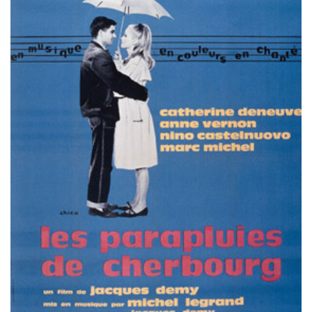
Misdaad
Musical
Oorlogsfilm
Romantische komedie
Thriller