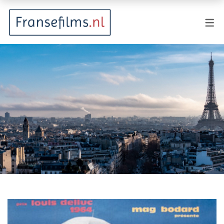
FILMGENRES
Actiefilm
Animatie
Documentaire
Drama
Fantasy
Horror
Komedie
Kostuumdrama