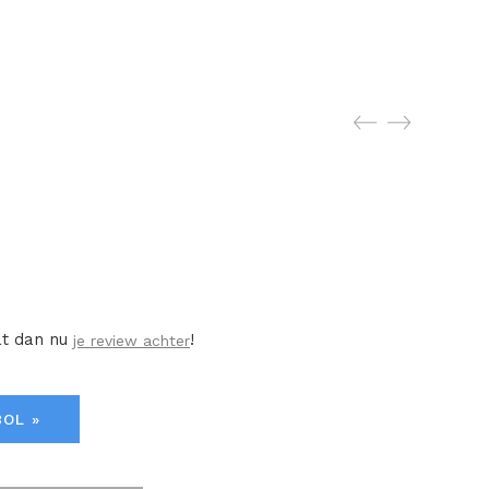
at dan nu
!
je review achter
BOL »