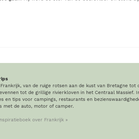
rips
rankrijk, van de ruige rotsen aan de kust van Bretagne tot
vennen tot de grillige rivierkloven in het Centraal Massief. 
 en tips voor campings, restaurants en bezienswaardigheden
s met de auto, motor of camper.
inspiratieboek over Frankrijk »