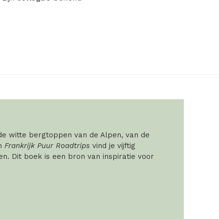
 de witte bergtoppen van de Alpen, van de
In
Frankrijk Puur Roadtrips
vind je vijftig
. Dit boek is een bron van inspiratie voor