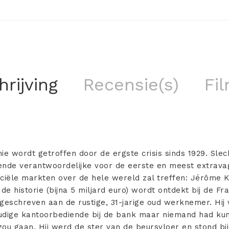
rijving
Recensie(s)
Fil
e wordt getroffen door de ergste crisis sinds 1929. Sle
ende verantwoordelijke voor de eerste en meest extrava
ciële markten over de hele wereld zal treffen: Jérôme K
 de historie (bijna 5 miljard euro) wordt ontdekt bij de F
geschreven aan de rustige, 31-jarige oud werknemer. Hij
dige kantoorbediende bij de bank maar niemand had kun
ou gaan. Hij werd de ster van de beursvloer en stond bij