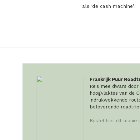
als ‘de cash machine’.
Frankrijk Puur Roadt
Reis mee dwars door F
hoogvlaktes van de Ce
indrukwekkende routes
betoverende roadtrip
Bestel hier dit mooie 