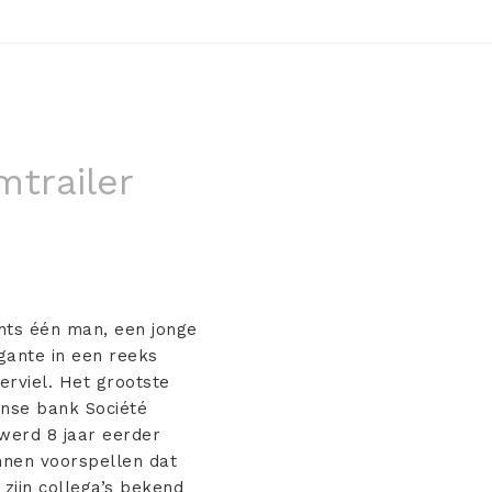
mtrailer
chts één man, een jonge
gante in een reeks
erviel. Het grootste
ranse bank Société
 werd 8 jaar eerder
nen voorspellen dat
 zijn collega’s bekend