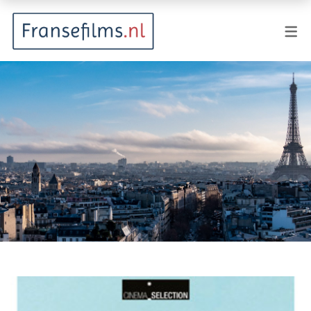
FILMGENRES
Actiefilm
Animatie
Documentaire
Drama
Fantasy
Horror
Komedie
Kostuumdrama