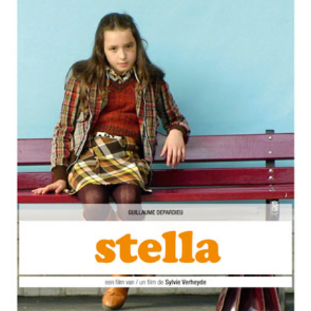
Misdaad
Musical
Oorlogsfilm
Romantische komedie
Thriller