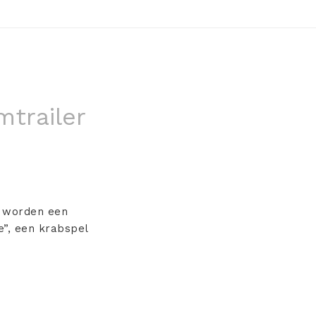
mtrailer
d worden een
e”, een krabspel