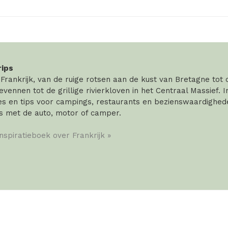
rips
rankrijk, van de ruige rotsen aan de kust van Bretagne tot
vennen tot de grillige rivierkloven in het Centraal Massief. 
 en tips voor campings, restaurants en bezienswaardigheden
s met de auto, motor of camper.
inspiratieboek over Frankrijk »