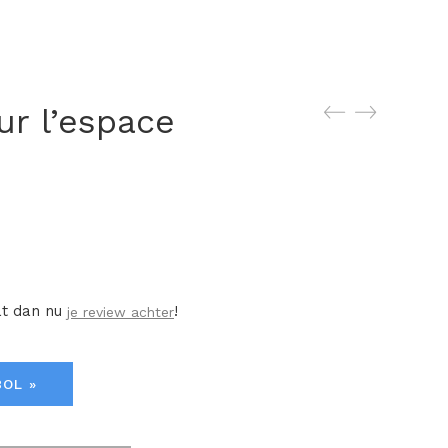
ur l’espace
at dan nu
!
je review achter
BOL »