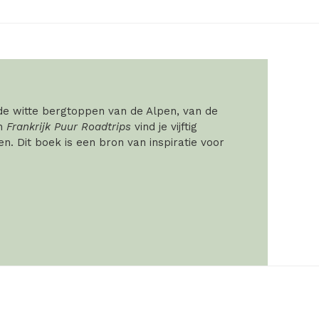
 de witte bergtoppen van de Alpen, van de
In
Frankrijk Puur Roadtrips
vind je vijftig
. Dit boek is een bron van inspiratie voor