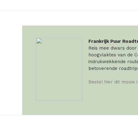
Frankrijk Puur Roadt
Reis mee dwars door F
hoogvlaktes van de Ce
indrukwekkende routes
betoverende roadtrip
Bestel hier dit mooie 