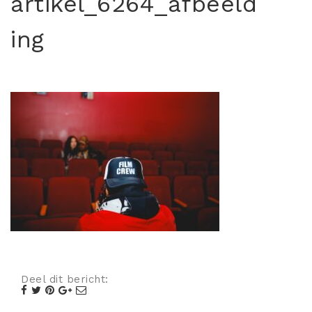
artikel_6264_afbeeld
Misdaad
ing
Musical
Oorlogsfilm
Romantische komedie
Thriller
Deel dit bericht: