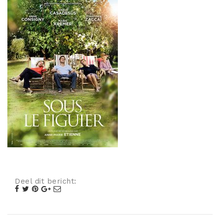
Misdaad
Musical
Oorlogsfilm
Romantische komedie
Thriller
Deel dit bericht: