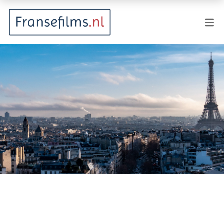
FILMGENRES
Actiefilm
Animatie
Documentaire
Drama
Fantasy
Horror
Komedie
Kostuumdrama