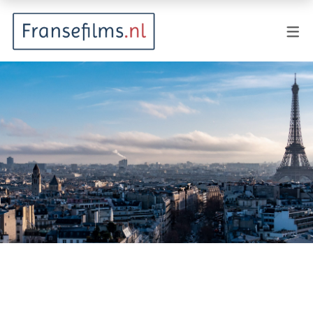
FILMGENRES
Actiefilm
Animatie
Documentaire
Drama
Fantasy
Horror
Komedie
Kostuumdrama