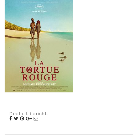
Misdaad
Musical
Oorlogsfilm
Romantische komedie
Thriller
Deel dit bericht: