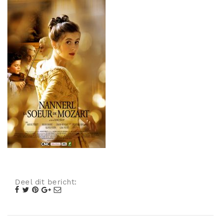
Misdaad
Musical
Oorlogsfilm
Romantische komedie
Thriller
Deel dit bericht: