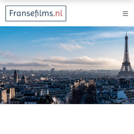
FILMGENRES
Actiefilm
Animatie
Documentaire
Drama
Fantasy
Horror
Komedie
Kostuumdrama