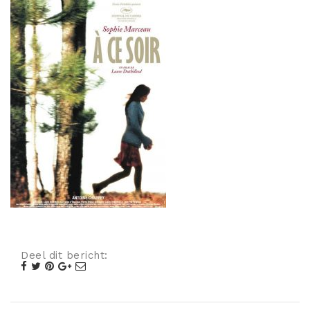
Misdaad
Musical
Oorlogsfilm
Romantische komedie
Thriller
Deel dit bericht: