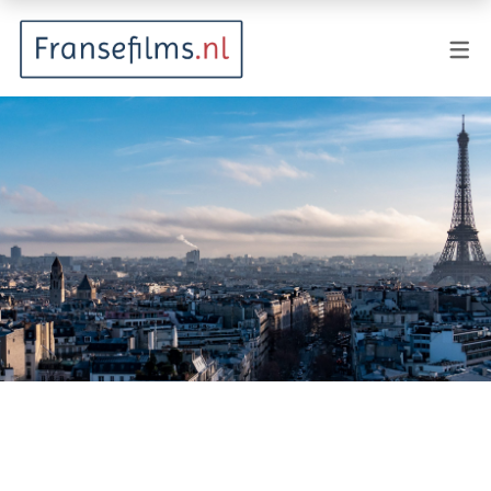
FILMGENRES
Actiefilm
Animatie
Documentaire
Drama
Fantasy
Horror
Komedie
Kostuumdrama