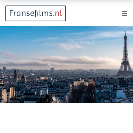
FILMGENRES
Actiefilm
Animatie
Documentaire
Drama
Fantasy
Horror
Komedie
Kostuumdrama