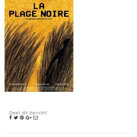
Misdaad
Musical
Oorlogsfilm
Romantische komedie
Thriller
Deel dit bericht: