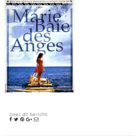
Misdaad
Musical
Oorlogsfilm
Romantische komedie
Thriller
Deel dit bericht: