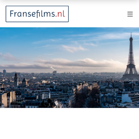
FILMGENRES
Actiefilm
Animatie
Documentaire
Drama
Fantasy
Horror
Komedie
Kostuumdrama