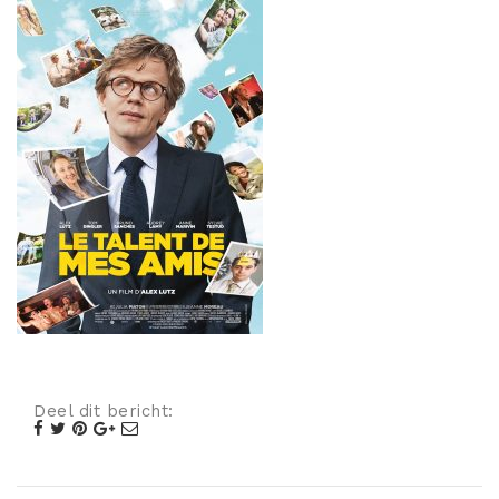
Misdaad
Musical
Oorlogsfilm
Romantische komedie
Thriller
Deel dit bericht: