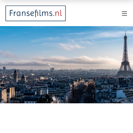
FILMGENRES
Actiefilm
Animatie
Documentaire
Drama
Fantasy
Horror
Komedie
Kostuumdrama