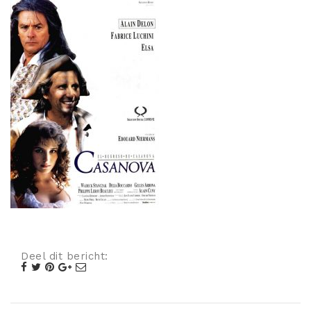
Misdaad
Musical
Oorlogsfilm
Romantische komedie
Thriller
Deel dit bericht: