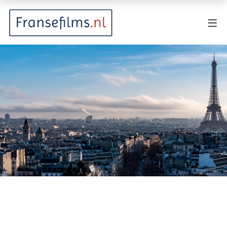
FILMGENRES
Actiefilm
Animatie
Documentaire
Drama
Fantasy
Horror
Komedie
Kostuumdrama