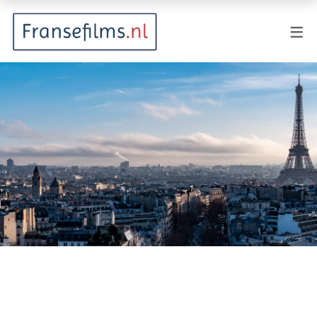
FILMGENRES
Actiefilm
Animatie
Documentaire
Drama
Fantasy
Horror
Komedie
Kostuumdrama