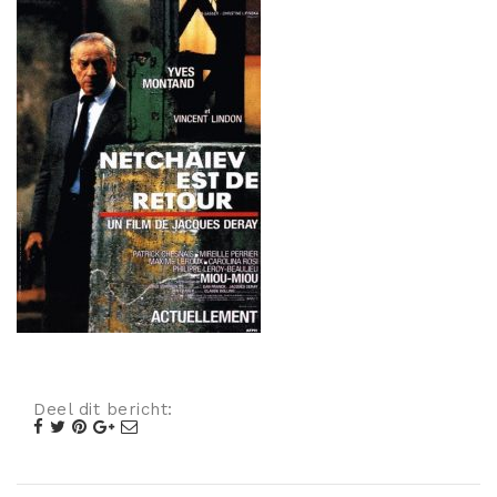
Misdaad
Musical
Oorlogsfilm
Romantische komedie
Thriller
Deel dit bericht: