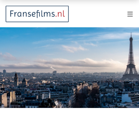
FILMGENRES
Actiefilm
Animatie
Documentaire
Drama
Fantasy
Horror
Komedie
Kostuumdrama