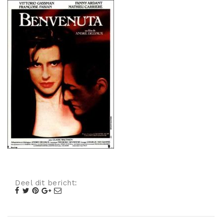
Misdaad
Musical
Oorlogsfilm
Romantische komedie
Thriller
Deel dit bericht: