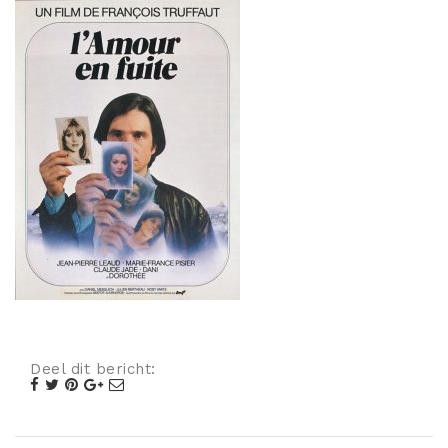
Misdaad
Musical
Oorlogsfilm
Romantische komedie
Thriller
Deel dit bericht: