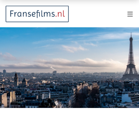
FILMGENRES
Actiefilm
Animatie
Documentaire
Drama
Fantasy
Horror
Komedie
Kostuumdrama