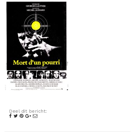
Misdaad
Musical
Oorlogsfilm
Romantische komedie
Thriller
Deel dit bericht: