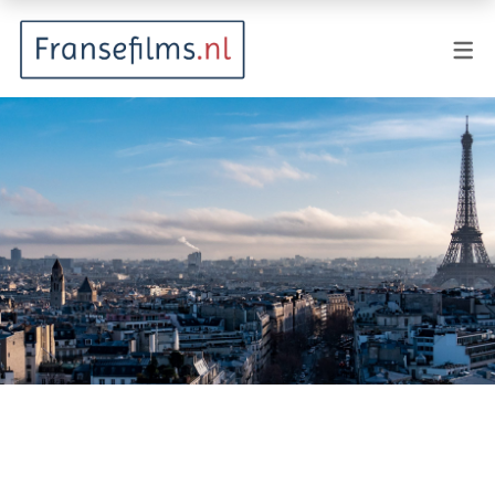
FILMGENRES
Actiefilm
Animatie
Documentaire
Drama
Fantasy
Horror
Komedie
Kostuumdrama