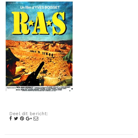
Misdaad
Musical
Oorlogsfilm
Romantische komedie
Thriller
Deel dit bericht: