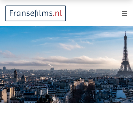
FILMGENRES
Actiefilm
Animatie
Documentaire
Drama
Fantasy
Horror
Komedie
Kostuumdrama