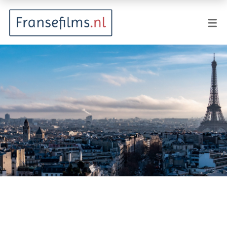
FILMGENRES
Actiefilm
Animatie
Documentaire
Drama
Fantasy
Horror
Komedie
Kostuumdrama