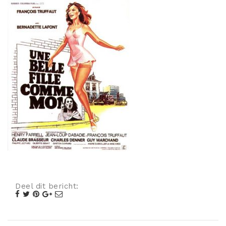
Misdaad
Musical
Oorlogsfilm
Romantische komedie
Thriller
Deel dit bericht: