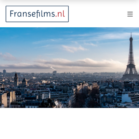
FILMGENRES
Actiefilm
Animatie
Documentaire
Drama
Fantasy
Horror
Komedie
Kostuumdrama