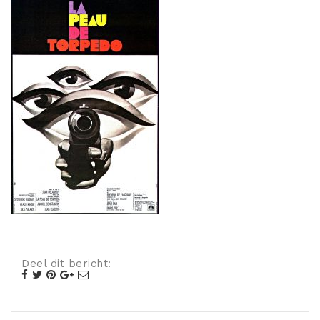
Misdaad
Musical
Oorlogsfilm
Romantische komedie
Thriller
Deel dit bericht: