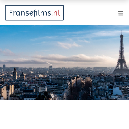
FILMGENRES
Actiefilm
Animatie
Documentaire
Drama
Fantasy
Horror
Komedie
Kostuumdrama