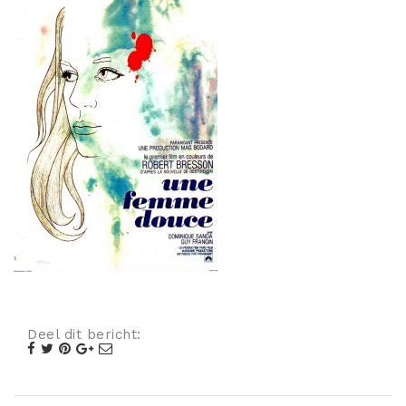
Misdaad
Musical
Oorlogsfilm
Romantische komedie
Thriller
Deel dit bericht: