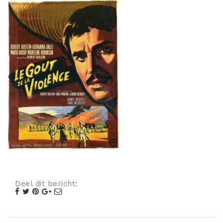
Misdaad
Musical
Oorlogsfilm
Romantische komedie
Thriller
Deel dit bericht: