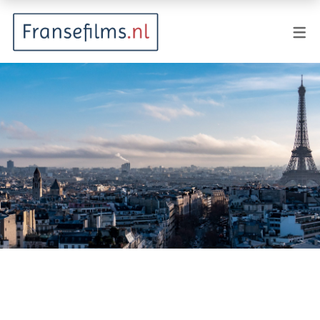
FILMGENRES
Actiefilm
Animatie
Documentaire
Drama
Fantasy
Horror
Komedie
Kostuumdrama