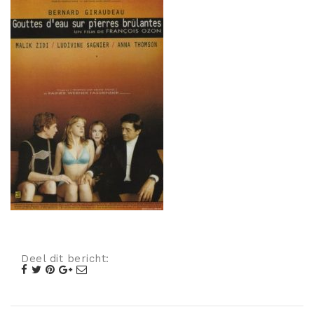
Misdaad
Musical
Oorlogsfilm
Romantische komedie
Thriller
Deel dit bericht: