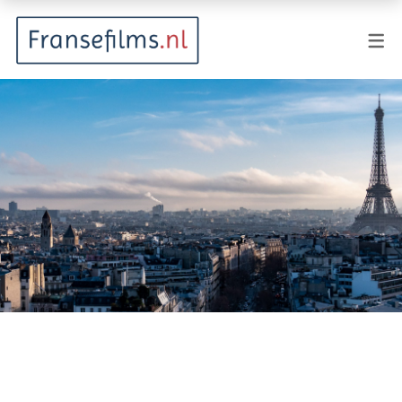
FILMGENRES
Actiefilm
Animatie
Documentaire
Drama
Fantasy
Horror
Komedie
Kostuumdrama