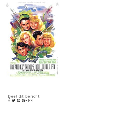
Misdaad
Musical
Oorlogsfilm
Romantische komedie
Thriller
Deel dit bericht: