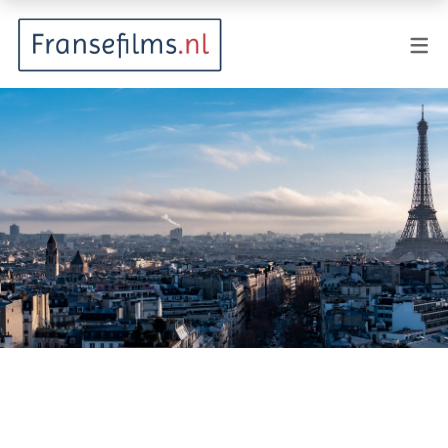
FILMGENRES
Actiefilm
Animatie
Documentaire
Drama
Fantasy
Horror
Komedie
Kostuumdrama