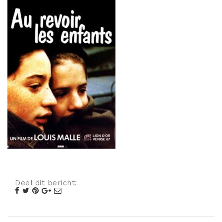
Misdaad
Musical
Oorlogsfilm
Romantische komedie
Thriller
Deel dit bericht: