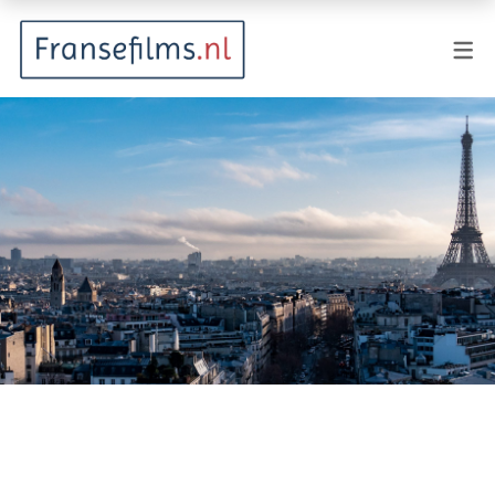
FILMGENRES
Actiefilm
Animatie
Documentaire
Drama
Fantasy
Horror
Komedie
Kostuumdrama