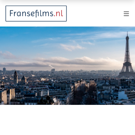
FILMGENRES
Actiefilm
Animatie
Documentaire
Drama
Fantasy
Horror
Komedie
Kostuumdrama