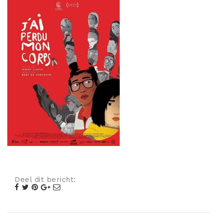
Misdaad
Musical
Oorlogsfilm
Romantische komedie
Thriller
Deel dit bericht: