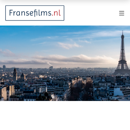
FILMGENRES
Actiefilm
Animatie
Documentaire
Drama
Fantasy
Horror
Komedie
Kostuumdrama