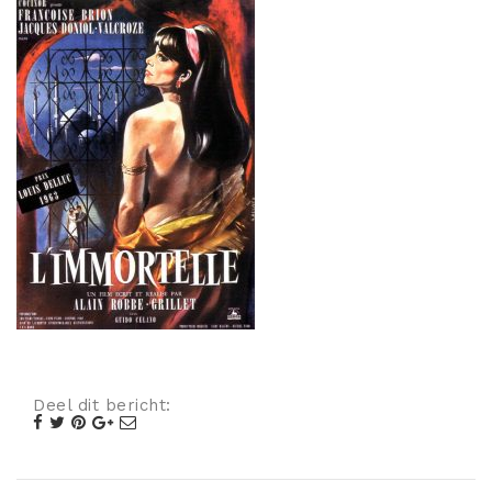
Misdaad
Musical
Oorlogsfilm
Romantische komedie
Thriller
Deel dit bericht: