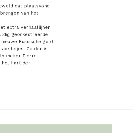
geweld dat plaatsvond
n brengen van het
t extra verhaallijnen
uldig georkestreerde
t nieuwe Russische geld
pelletjes. Zelden is
filmmaker Pierre
 het hart der