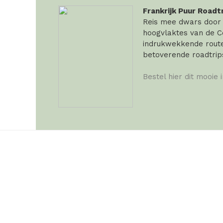
Frankrijk Puur Roadt
Reis mee dwars door F
hoogvlaktes van de Ce
indrukwekkende routes
betoverende roadtrip
Bestel hier dit mooie 