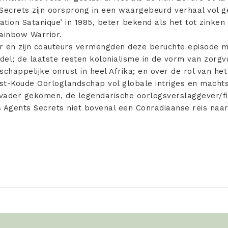
 Secrets zijn oorsprong in een waargebeurd verhaal vol 
ration Satanique’ in 1985, beter bekend als het tot zinke
ainbow Warrior.
r en zijn coauteurs vermengden deze beruchte episode me
del; de laatste resten kolonialisme in de vorm van zorgv
schappelijke onrust in heel Afrika; en over de rol van he
st-Koude Oorloglandschap vol globale intriges en machtss
jn vader gekomen, de legendarische oorlogsverslaggever/
s Agents Secrets niet bovenal een Conradiaanse reis naar