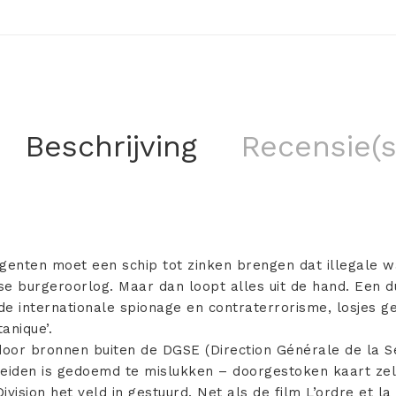
Beschrijving
Recensie(s
enten moet een schip tot zinken brengen dat illegale 
ese burgeroorlog. Maar dan loopt alles uit de hand. Een du
de internationale spionage en contraterrorisme, losjes 
anique’.
oor bronnen buiten de DGSE (Direction Générale de la Séc
reiden is gedoemd te mislukken – doorgestoken kaart ze
ivision het veld in gestuurd. Net als de film L’ordre et l