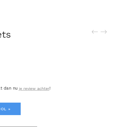
ets
at dan nu
!
je review achter
BOL »