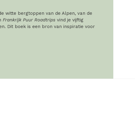
 de witte bergtoppen van de Alpen, van de
In
Frankrijk Puur Roadtrips
vind je vijftig
. Dit boek is een bron van inspiratie voor