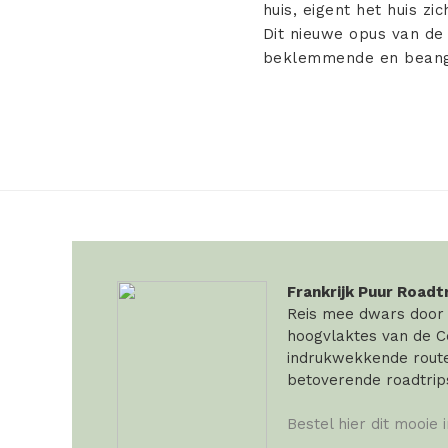
huis, eigent het huis zi
Dit nieuwe opus van de
beklemmende en beang
Frankrijk Puur Roadt
Reis mee dwars door F
hoogvlaktes van de Ce
indrukwekkende routes
betoverende roadtrip
Bestel hier dit mooie 