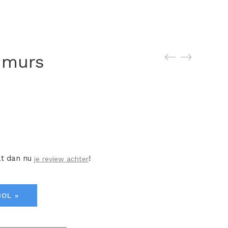
 murs
at dan nu
!
je review achter
BOL »