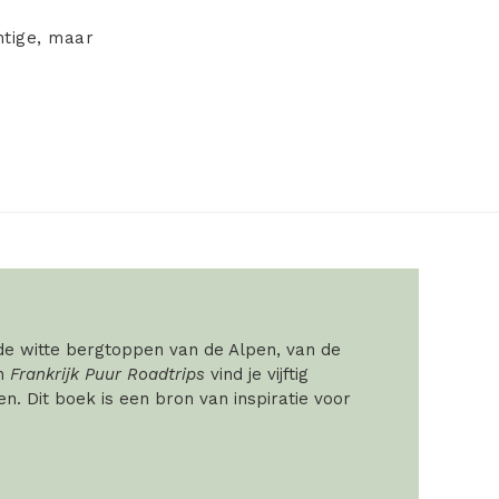
htige, maar
 de witte bergtoppen van de Alpen, van de
In
Frankrijk Puur Roadtrips
vind je vijftig
. Dit boek is een bron van inspiratie voor