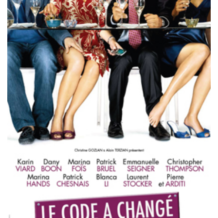
Misdaad
Musical
Oorlogsfilm
Romantische komedie
Thriller