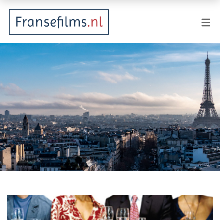
FILMGENRES
Actiefilm
Animatie
Documentaire
Drama
Fantasy
Horror
Komedie
Kostuumdrama