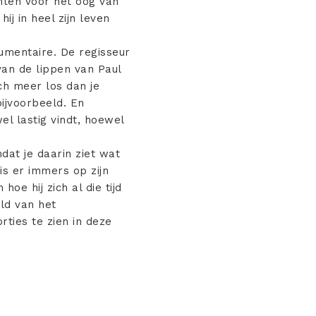
chten voor het oog van
ij in heel zijn leven
cumentaire. De regisseur
van de lippen van Paul
och meer los dan je
bijvoorbeeld. En
l lastig vindt, hoewel
at je daarin ziet wat
 is er immers op zijn
hoe hij zich al die tijd
ld van het
rties te zien in deze