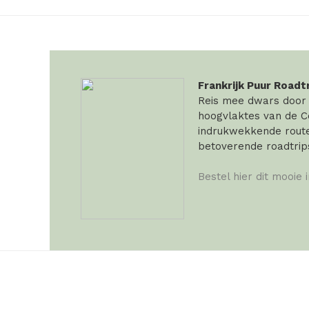
Frankrijk Puur Roadt
Reis mee dwars door F
hoogvlaktes van de Ce
indrukwekkende routes
betoverende roadtrip
Bestel hier dit mooie 