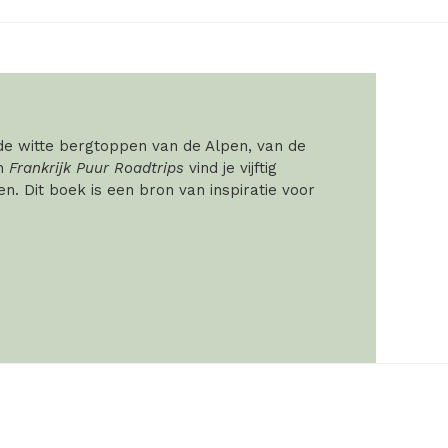
 de witte bergtoppen van de Alpen, van de
In
Frankrijk Puur Roadtrips
vind je vijftig
. Dit boek is een bron van inspiratie voor