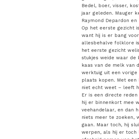
Bedel, boer, visser, kost
jaar geleden. Mauger k
Raymond Depardon en Ni
Op het eerste gezicht i
want hij is er bang voor
allesbehalve folklore is.
het eerste gezicht weli
stukjes weide waar de 
kaas van de melk van de
werktuig uit een vorige
plaats kopen. Met een 
niet echt weet – leeft 
Er is een directe rede
hij er binnenkort mee 
veehandelaar, en dan ho
niets meer te zoeken, 
gaan. Maar toch, hij slu
werpen, als hij er toch 