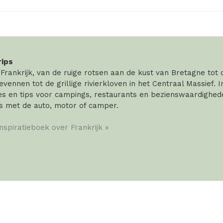
rips
rankrijk, van de ruige rotsen aan de kust van Bretagne tot
vennen tot de grillige rivierkloven in het Centraal Massief. 
 en tips voor campings, restaurants en bezienswaardigheden
s met de auto, motor of camper.
inspiratieboek over Frankrijk »