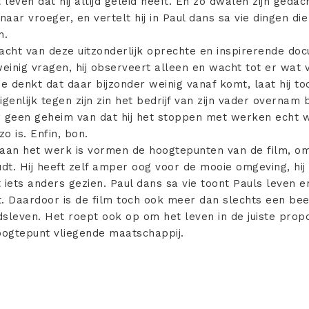
leven dat hij altijd geleid heeft. En zo dwalen zijn geda
ar vroeger, en vertelt hij in Paul dans sa vie dingen die h
n.
acht van deze uitzonderlijk oprechte en inspirerende do
weinig vragen, hij observeert alleen en wacht tot er wat 
je denkt dat daar bijzonder weinig vanaf komt, laat hij t
genlijk tegen zijn zin het bedrijf van zijn vader overnam 
r geen geheim van dat hij het stoppen met werken echt we
o is. Enfin, bon.
an het werk is vormen de hoogtepunten van de film, omd
oudt. Hij heeft zelf amper oog voor de mooie omgeving, hij
t iets anders gezien. Paul dans sa vie toont Pauls leven en 
t. Daardoor is de film toch ook meer dan slechts een bee
sleven. Het roept ook op om het leven in de juiste propo
ogtepunt vliegende maatschappij.