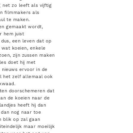
net zo leeft als vijftig
an filmmakers als
aul te maken.
even gemaakt wordt,
r hem juist
en dus, een leven dat op
t wat koeien, enkele
zoen, zijn zussen maken
les doet hij met
s nieuws ervoor in de
 het zelf allemaal ook
 kwaad.
laten doorschemeren dat
aan de koeien naar de
andjes heeft hij dan
 dan nog naar toe
n blik op zal gaan
teindelijk maar moeilijk