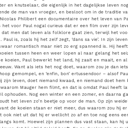
er en knutselaar, die eigenlijk in het dagelijkse leven nog 
ende de man van vroeger, en besloot om in de traditie v
colas Philibert een documentaire over het leven van P
s het voor Paul nogal curieus dat er een film over zijn l
 dat men dat leven als folklore gaat zien, terwijl het voo
 Paul is, zoals hij het zelf zegt, ‘dans sa vie’. In zijn lev
swaar romantisch maar niet zo erg spannend is. Hij heef
koeien tussen heen en weer lopen al naar gelang het sei
 koeien, Paul bewerkt het land, hij zaait en maait, en al
 eeuw. Want als iets het nog doet, waarom zou je dan iet
hoop gemompel, en ‘enfin, bon’ ertussendoor – alsof Paul
hij zijn leven, doet niemand kwaad, en niemand doet hem
n waarom Mauger hem filmt, en dat is omdat Paul heeft 
wil ophouden. Nog een winter en een zomer, en daarna g
udt het leven zo’n beetje op voor de man. Op zijn weidel
want de koeien staan er niet meer, dus waarom zou hij er
it ook niet uit dat hij er wellicht zo af en toe nog eens ee
langs komt. Hoewel zijn plannen dus vast staan, kan hij ui