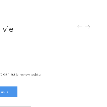
 vie
at dan nu
!
je review achter
BOL »