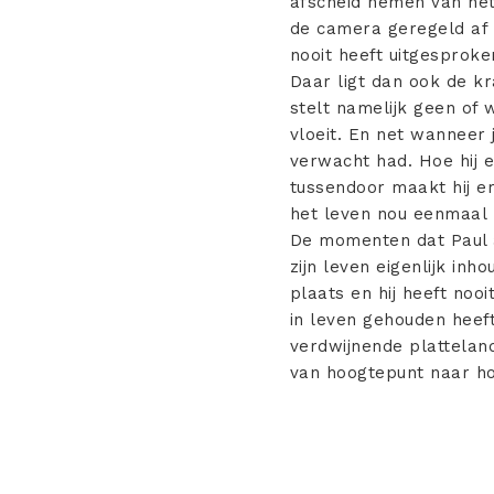
afscheid nemen van het 
de camera geregeld af na
nooit heeft uitgesproke
Daar ligt dan ook de kr
stelt namelijk geen of 
vloeit. En net wanneer 
verwacht had. Hoe hij ei
tussendoor maakt hij e
het leven nou eenmaal z
De momenten dat Paul a
zijn leven eigenlijk inh
plaats en hij heeft nooi
in leven gehouden heef
verdwijnende platteland
van hoogtepunt naar ho