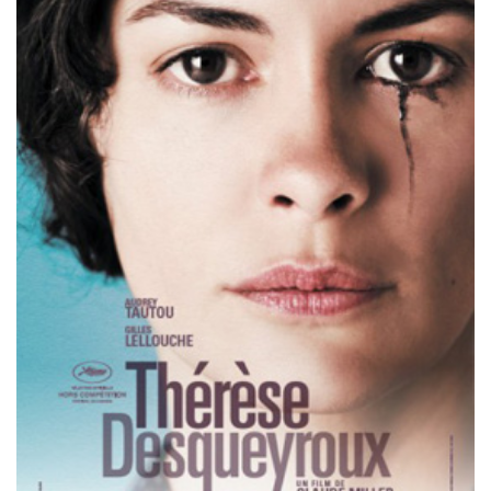
Misdaad
Musical
Oorlogsfilm
Romantische komedie
Thriller