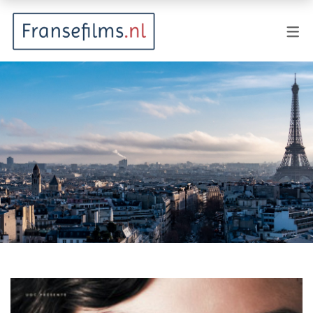
FILMGENRES
Actiefilm
Animatie
Documentaire
Drama
Fantasy
Horror
Komedie
Kostuumdrama