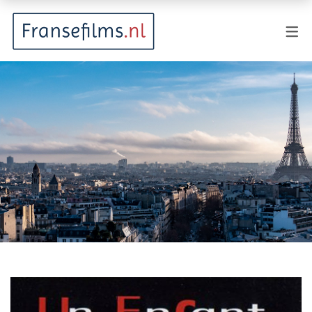
FILMGENRES
Actiefilm
Animatie
Documentaire
Drama
Fantasy
Horror
Komedie
Kostuumdrama