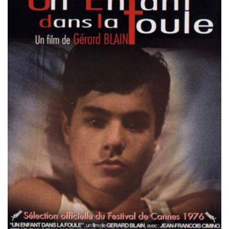
Misdaad
Musical
Oorlogsfilm
Romantische komedie
Thriller