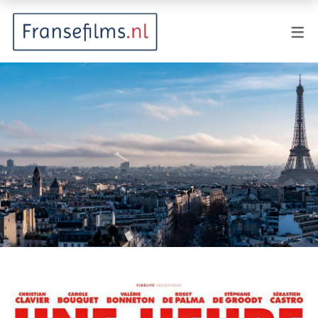
FILMGENRES
Actiefilm
Animatie
Documentaire
Drama
Fantasy
Horror
Komedie
Kostuumdrama