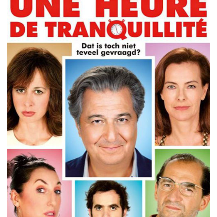
Misdaad
Musical
Oorlogsfilm
Romantische komedie
Thriller